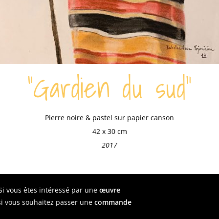
"Gardien du sud"
Pierre noire & pastel sur papier canson
42 x 30 cm
2017
Si vous êtes intéressé par une
œuvre
si vous souhaitez passer une
commande